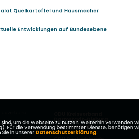
salat Quelkartoffel und Hausmacher
aktuelle Entwicklungen auf Bundesebene
indeverband
CDU Kreisverband
Darmstadt-Dieburg
ind, um die Webseite zu nutzen. Weiterhin verwenden wir 
CDU in Hessen
ür die Verwendung bestimmter Dienste, benötigen wir Ihr
 Sie in unserer
Datenschutzerklärung
.
CDU Deutschlands