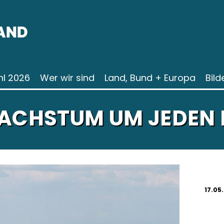
AND
l 2026
Wer wir sind
Land, Bund + Europa
Bild
WACHSTUM UM JEDEN 
17.05