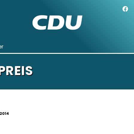
er
PREIS
.2014