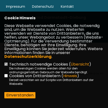
Impressum
Datenschutz
Kontakt
CDU Kreisverband Darmstadt-Dieburg
Cookie Hinweis
Diese Webseite verwendet Cookies, die notwendig
CDU in Hessen
sind, um die Webseite zu nutzen. Weiterhin
verwenden wir Dienste von Drittanbietern, die uns
CDU Deutschlands
helfen, unser Webangebot zu verbessern (Website-
Optmierung). Für die Verwendung bestimmter
Dienste, benötigen wir Ihre Einwilligung. Ihre
©2026 CDU-Gemeindeverband
Einwilligung können Sie jederzeit widerrufen. Weitere
Fischbachtal c/o Frau Gabriele
Informationen finden Sie in unserer
Datenschutzerklärung
.
Pauker-Buß | Alle Rechte
vorbehalten.
Technisch notwendige Cookies (
Übersicht
)
Die notwendigen Cookies werden allein für den
ordnungsgemäßen Gebrauch der Webseite benötigt.
Realisation: Sharkness Media GmbH & Co. KG
Cookies von Drittanbietern (
Hinweis
)
Derzeit verzichten wir auf Scripte von Drittanbietern auf der
Webseite.
Einverstanden